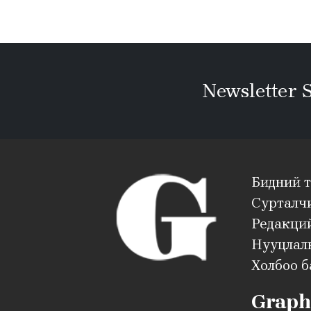
Newsletter 
Бидний 
Сурталч
Редакций
Нууцлал
Холбоо б
Graph