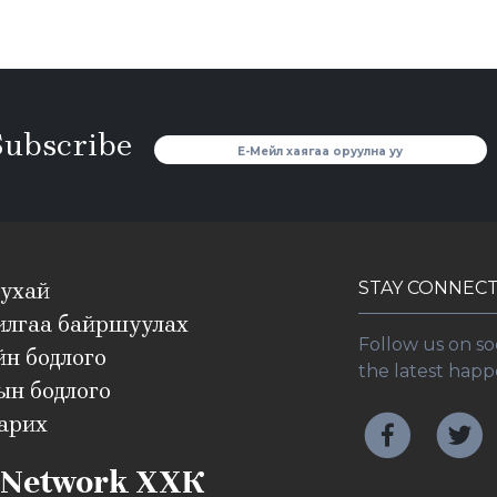
Subscribe
STAY CONNEC
тухай
илгаа байршуулах
Follow us on so
н бодлого
the latest happ
ын бодлого
арих
Network ХХК