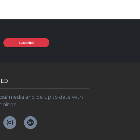
Subscribe
TED
cial media and be up to date with
enings.