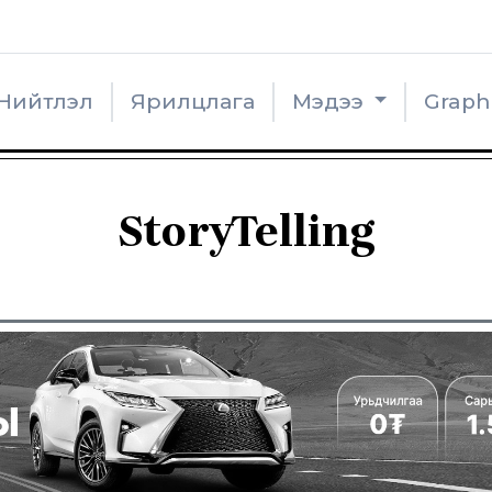
Нийтлэл
Ярилцлага
Мэдээ
Grap
StoryTelling