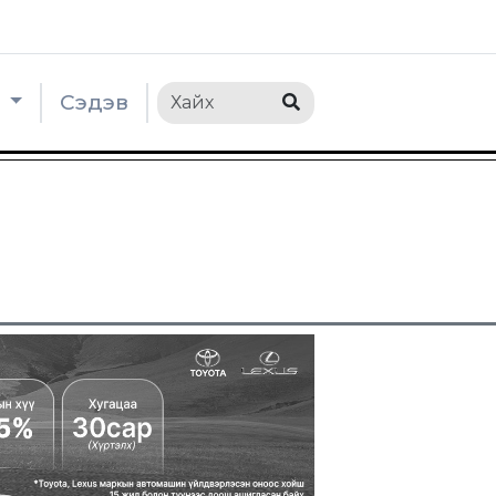
h
Сэдэв