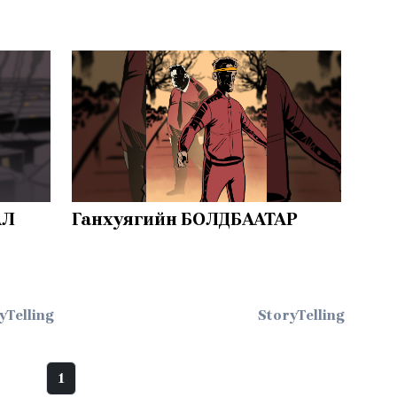
АЛ
Ганхуягийн БОЛДБААТАР
yTelling
StoryTelling
1