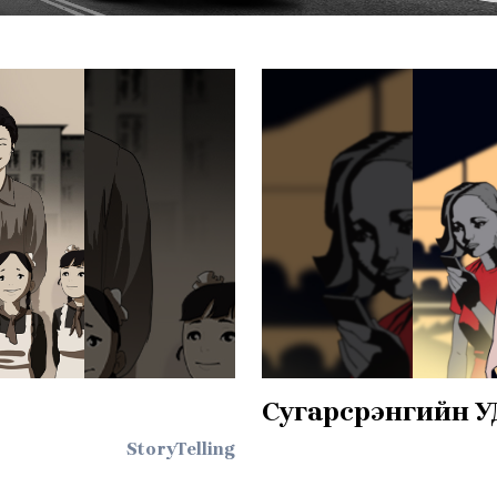
Сугарсүрэнгийн 
StoryTelling