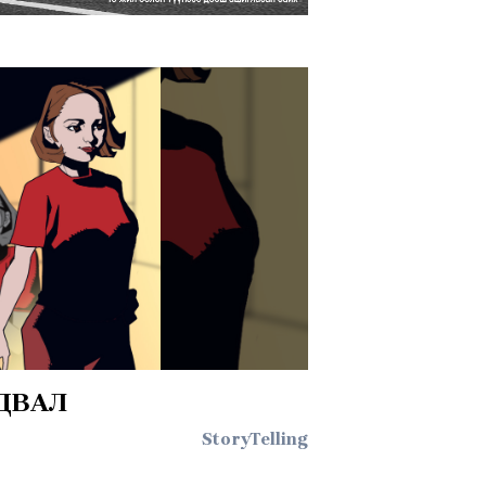
УДВАЛ
StoryTelling