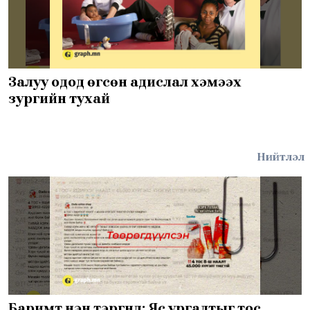
Залуу одод өгсөн адислал хэмээх
зургийн тухай
Нийтлэл
Баримт нэн тэргүүнд: Яс ургалтыг тос