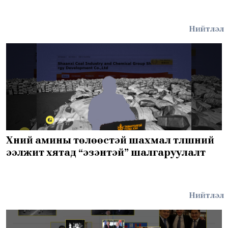
Нийтлэл
Хүний амины төлөөстэй шахмал түлшний
ээлжит хятад “эзэнтэй” шалгаруулалт
Нийтлэл