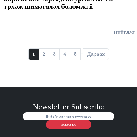
түрхэж шимэгдүүлэх боломжгүй
Нийтлэл
…
1
2
3
4
5
Дараах
Newsletter Subscribe
Subscribe