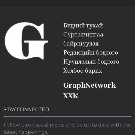
Бидний тухай
Сурталчилгаа
байршуулах
Редакцийн бодлого
Нууцлалын бодлого
Холбоо барих
GraphNetwork
ХХК
STAY CONNECTED
Follow us on social media and be up to date with the
latest happenings.