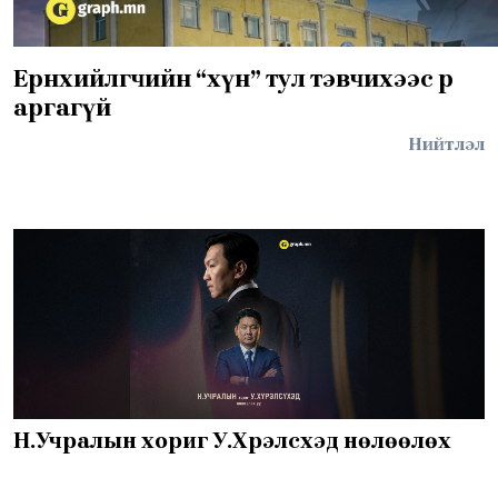
Ерөнхийлөгчийн “хүн” тул тэвчихээс өөр
аргагүй
Нийтлэл
Н.Учралын хориг У.Хүрэлсүхэд нөлөөлөх үү