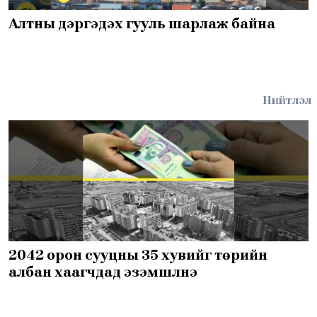
Алтны дэргэдэх гууль шарлаж байна
Нийтлэл
2042 орон сууцны 35 хувийг төрийн
албан хаагчдад эзэмшүүлнэ