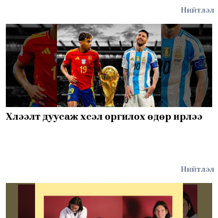
Нийтлэл
Хүлээлт дуусаж хүсэл оргилох өдөр ирлээ
Нийтлэл