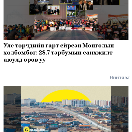
Улс төрчдийн гарт сүйрсэн Монголын
хөлбөмбөг: 28.7 тэрбумын санхүүжилт
аюулд оров уу
Нийтлэл