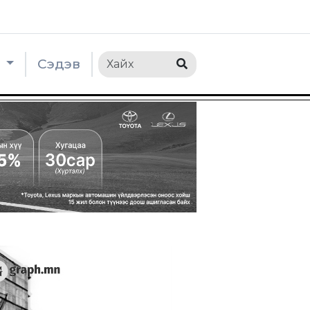
h
Сэдэв