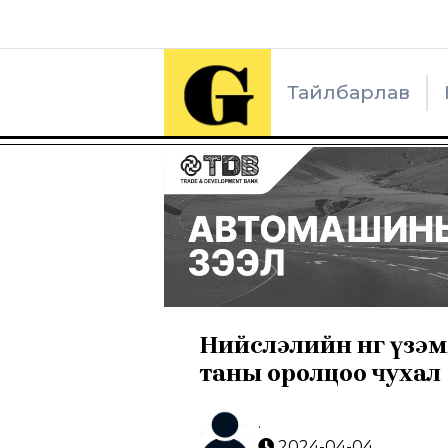
Тайлбарлав
Нийслэлийн өнгө үз
таны оролцоо чухал
.
2024-04-04