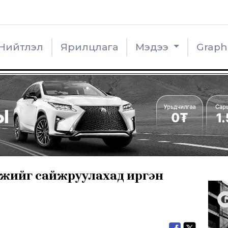
Нийтлэл
Ярилцлага
Мэдээ
Grap
эмжийг сайжруулахад иргэн