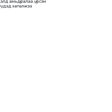
цэлд амьдралаа үрсэн
үүдэд хөтөлжээ