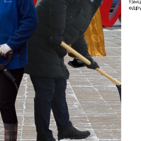
тэм
өдр