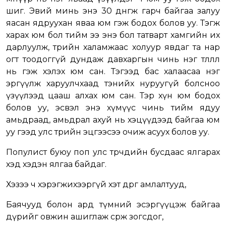
шиг. Эвий минь энэ 30 дөнгөж гарч байгаа залуу
яасан ядруухан яваа юм гэж бодох болов уу. Тэгж
харах юм бол тийм ээ энэ бол татварт хамгийн их
дарлуулж, төрийн халамжаас холуур явдаг та нар
огт тоодоггүй дундаж давхаргын чинь нэг төлөөлөл
нь гэж хэлэх юм сан. Тэгээд бас халаасаа нэг
эргүүлж харуулчхаад тэнийх нуруугүй болсноо
үзүүлээд цааш алхах юм сан. Тэр хүн юм бодох
болов уу, эсвэл энэ хүмүүс чинь тийм ядуу
амьдраад, амьдрал ахуй нь хэцүүдээд байгаа юм
уу гээд улс төрийн эцгээсээ очиж асуух болов уу.
Популист буюу поп улс төрчдийн бусдаас ялгарах
хэд хэдэн ялгаа байдаг.
Хэзээ ч хэрэгжихээргүй хэт өөдрөг амлалтууд,
Баячууд болон ард түмний эсэргүүцэж байгаа
дүрийг овжин ашиглаж сөрж зогсдог,