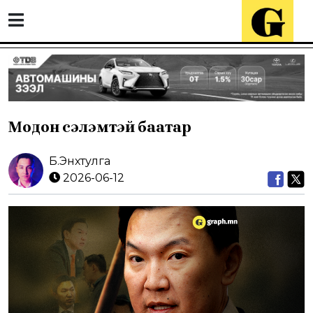
Модон сэлэмтэй баатар
Б.Энхтулга
2026-06-12