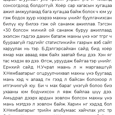
сонсогдоод болдоггүй. Хоёр сар хагасын хугацаа
ажил амжуулахад бага хугацаа байж болох ч юм уу
гэж бодох зуур нээрээ махны үнийг буулгачихсан
билүү юу билээ гэж ой санамж ажиллав. Тэгсэн
+30 болсон миний ой санамж буруу ажиллаад
эхэлсэн гэдгээ дахин баталж махны үнэ нэг төгрөг ч
буураагүй гэдгийг статистикийн газрын вэб сайт
харуулах нь тэр. Б.Дэлгэрсайхан сайд бид хоёр
ямар мах аваад явж байх завтай биш дээ. Хэн яг
тас мэдэх вэ дээ. Өгсөж, уруудаж байгаа тэр үнийг.
Ерөнхий сайд Н.Учрал маань л өнөө маргаашгүй
Х.Нямбаатарыг огцруулчихвал махны үнэ буугаад
мань хэд ч алаад өгнө гээд л байсан болохоор л
итгэчихгүй юу. Би ч мах бараг үнэгүй болоо биз
ухааны юм бодчихсон л явж байлаа шүү дээ.
Амьдрал дээрх ардын зовлон болсон махны үнэ
мань мэтдээ л зовлон байж. Харин нөгөө хэдэд бол
Х.Нямбаатарыг төрийн альбумаас хайчлах улс төр