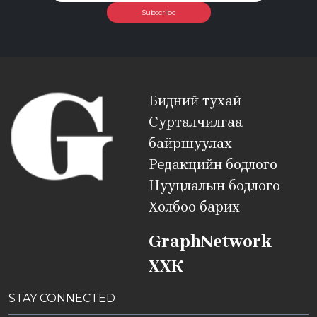
Subscribe
Бидний тухай
Сурталчилгаа
байршуулах
Редакцийн бодлого
Нууцлалын бодлого
Холбоо барих
GraphNetwork
ХХК
STAY CONNECTED