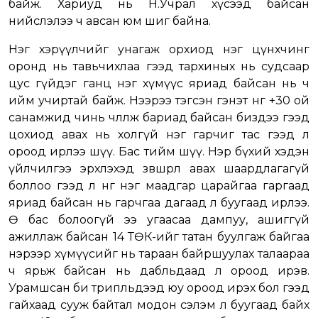
байж. Хариуд нь Н.Учрал хүсээд байсан
нийслэлээ ч авсан юм шиг байна.
Нэг хэрүүлчийг унагаж орхиод нэг цүнхчинг
оронд нь тавьчихлаа гээд тархиных нь судсаар
цус гүйдэг ганц нэг хүмүүс яриад байсан нь ч
ийм учиртай байж. Нээрээ тэгсэн гэнэт нөгөө +30 ой
санамжид чинь чөлөөлж бариад байсан биздээ гээд
цохиод авах нь холгүй нэг гарчиг тас гээд л
ороод ирлээ шүү. Бас тийм шүү. Нэр бүхий хэдэн
үйлчилгээ эрхлэхэд зөвшөөрөл авах шаардлагагүй
боллоо гээд л нөгөө нэг маадгар царайгаа гаргаад
яриад байсан нь гарчгаа дагаад л буугаад ирлээ.
Өө бас болоогүй ээ угаасаа дампуу, ашиггүй
ажиллаж байсан 14 ТӨК-ийг татан буулгаж байгаа
нэрээр хүмүүсийг нь тараан байршуулах талаараа
ч ярьж байсан нь дабльдаад л ороод ирэв.
Урамшсан би трипльдээд юу ороод ирэх бол гээд
гайхаад сууж байтал модон сэлэм л буугаад байх