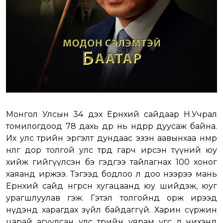
Монгол Улсын 34 дэх Ерөнхий сайдаар Н.Учрал
томилогдоод 78 дахь өдөр нь өнөөдрөөр дуусаж байна.
Их улс төрийн эргэлт дундаас эзэн аавынхаа нөмөр
нөөлөг дор толгой улс төрд гарч ирсэн түүний юу
хийж гийгүүлсэн бэ гэдгээ тайлагнах 100 хоног
хаяанд иржээ. Тэгээд бодлоо л доо нээрээ мань
Ерөнхий сайд өнгөрсөн хугацаанд юу шийдэж, юуг
урагшлуулав гэж. Гэтэл толгойнд орж ирээд
нүдэнд харагдах зүйл байдаггүй. Харин сүржин
царай агуулсан улс төрийн уярам үгс л чихэнд