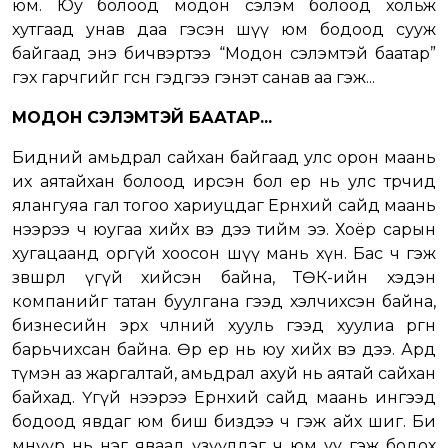
юм. Юу болоод модон сэлэм болоод хольж
хутгаад унав даа гэсэн шүү юм бодоод сууж
байгаад энэ бичвэртээ “Модон сэлэмтэй баатар”
гэх гарчгийг өгсөн гэдгээ гэнэт санав аа гэж...
МОДОН СЭЛЭМТЭЙ БААТАР...
Бидний амьдрал сайхан байгаад улс орон маань
их аятайхан болоод ирсэн бол ер нь улс төрчид
ялангуяа гал тогоо хариуцдаг Ерөнхий сайд маань
нээрээ ч юугаа хийх вэ дээ тийм ээ. Хоёр сарын
хугацаанд оргүй хоосон шүү мань хүн. Бас ч гэж
зөвшөөрөл үгүй хийсэн байна, ТӨК-ийн хэдэн
компанийг татан буулгана гээд хэлчихсэн байна,
бизнесийн эрх чөлөөний хууль гээд хуулиа өргөн
барьчихсан байна. Өөр ер нь юу хийх вэ дээ. Ард
түмэн аз жаргалтай, амьдрал ахуй нь аятай сайхан
байхад. Үгүй нээрээ Ерөнхий сайд маань ингээд
бодоод явдаг юм биш биздээ ч гэж айх шиг. Би
өмнүүр нь нэг яваад үзүүлдэг ч юм уу гэж бодох