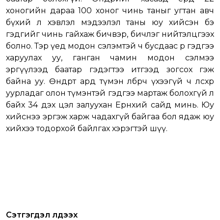
хоногийн дараа 100 хоног чинь таныг угтан авч
бүхий л хэвлэл мэдээлэл таны юу хийсэн бэ
гэдгийг чинь гайхаж бичвэр, бичлэг нийтэлцгээх
болно. Тэр үед модон сэлэмтэй ч бусдаас өөр гэдгээ
харуулах уу, ганган чамин модон сэлмээ
эргүүлээд баатар гэдэгтээ итгээд зогсох гэж
байна уу. Өнөөдөртөө ард түмэн өлбөрч үхээгүй ч өлсөхөөрөө
уурладаг олон түмэнтэй гэдгээ мартаж болохгүй л
байх 34 дэх цэл залуухан Ерөнхий сайд минь. Юу
хийснээ эргэж харж чадахгүй байгаа бол ядаж юу
хийхээ тодорхой байлгах хэрэгтэй шүү.
Сэтгэгдэл үлдээх