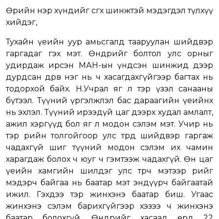
Өөрийн нэр хүндийг өсгөх шинжтэй мэдэгдэл түлхүү
хийдэг,
Тухайн үеийн уур амьсгалд тааруулан шийдвэр
гаргадаг гэх мэт. Өнөөдрийг болтол улс орныг
удирдаж ирсэн МАН-ын үндсэн шинжид дээр
дурдсан дөрөв нэг нь ч хасагдахгүйгээр багтах нь
тодорхой байх. Н.Учрал яг л тэр үзэл санааны
бүтээл. Түүний үргэлжлэл бас дараагийн үеийнх
нь эхлэл. Түүний ирээдүй цаг дээрх худал амлалт,
ажил хэргүүд бол яг л модон сэлэм мэт. Учир нь
тэр өөрийн толгойгоор улс төрд шийдвэр гаргаж
чадахгүй шиг түүний модон сэлэм их чамин
харагдаж болох ч юуг ч гэмтээж чадахгүй. Өнөө цаг
үеийн хамгийн шилдэг улс төрч мэтээр өөрийгөө
мэдэрч байгаа нь баатар мэт эндүүрч байгаатай
ижил. Гэхдээ тэр жинхэнэ баатар биш. Угаас
жинхэнэ сэлэм барихгүйгээр хэзээ ч жинхэнэ
баатар болохгүй. Өнөөдрийг хасаад ердөө 22