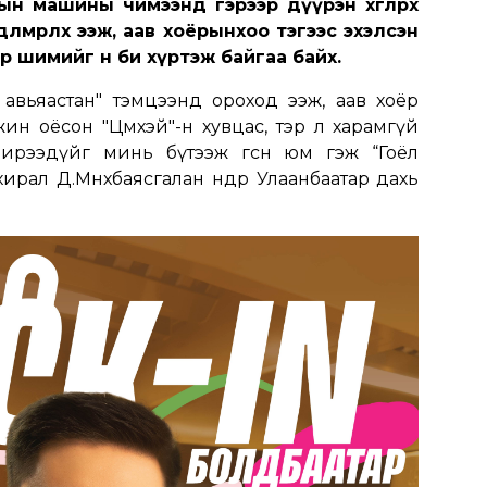
н машины чимээнд гэрээр дүүрэн хөглөрөх
дөлмөрлөх ээж, аав хоёрынхоо тэгээс эхэлсэн
 шимийг өнөө би хүртэж байгаа байх.
 авьяастан" тэмцээнд ороход ээж, аав хоёр
ин оёсон "Цөмөөхэй"-н хувцас, тэр л харамгүй
рээдүйг минь бүтээж өгсөн юм гэж “Гоёл
рал Д.Мөнхбаясгалан өнөөдөр Улаанбаатар дахь