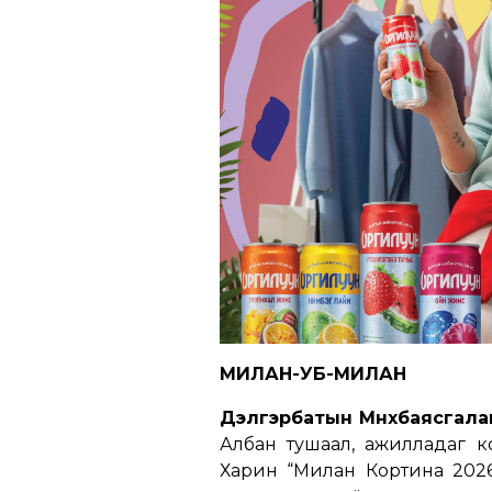
МИЛАН-УБ-МИЛАН
Дэлгэрбатын Мөнхбаясгала
Албан тушаал, ажилладаг к
Харин “Милан Кортина 202