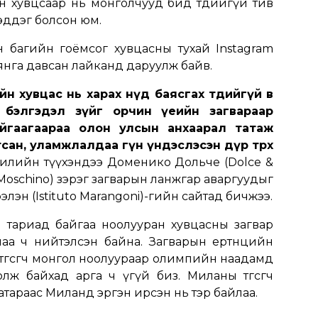
н хувцсаар нь монголчууд бид төдийгүй тив
эддэг болсон юм.
н багийн гоёмсог хувцасны тухай Instagram
мянга давсан лайканд даруулж байв.
 хувцас нь харах нүд баясгах төдийгүй өв
 бэлгэдэл зүйг орчин үеийн загвараар
йгаагаараа олон улсын анхаарал татаж
тсан, уламжлалдаа гүн үндэслэсэн дүр төрх
илийн түүхэндээ Доменико Дольче (Dolce &
oschino) зэрэг загварын ланжгар аваргуудыг
элэн (Istituto Marangoni)-гийн сайтад бичжээ.
ан тариад байгаа ноолууран хувцасны загвар
наа ч нийтэлсэн байна. Загварын ертөнцийн
төгсөгч монгол ноолуураар олимпийн наадамд
лж байхад арга ч үгүй биз. Миланы төгсөгч
атараас Миланд эргэн ирсэн нь тэр байлаа.