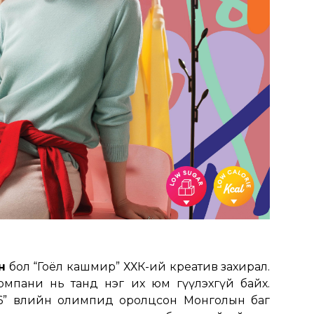
н
бол “Гоёл кашмир” ХХК-ий креатив захирал.
омпани нь танд нэг их юм өгүүлэхгүй байх.
6” өвлийн олимпид оролцсон Монголын баг