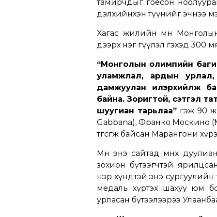
тамирчдыг гоёсон ноолуура
дэлхийнхэн түүнийг эчнээ м
Хагас жилийн өмнө Монголы
дээрх нэг өгүүлэл гэхэд 300 
“Монголын олимпийн багийн
уламжлал, ардын урлал,
дамжуулан илэрхийлж ба
байна. Зоригтой, сэтгэл та
шуугиан тарьлаа”
гэж 90 ж
Gabbana), Франко Москино (M
төгсгөж байсан Марангони хүрэ
Мөн энэ сайтад мөнөөх дуули
зохион бүтээгчтэй ярилцса
нэр хүндтэй энэ сургуулийн 
медаль хүртэх шахуу юм бо
урласан бүтээлээрээ Улаанба