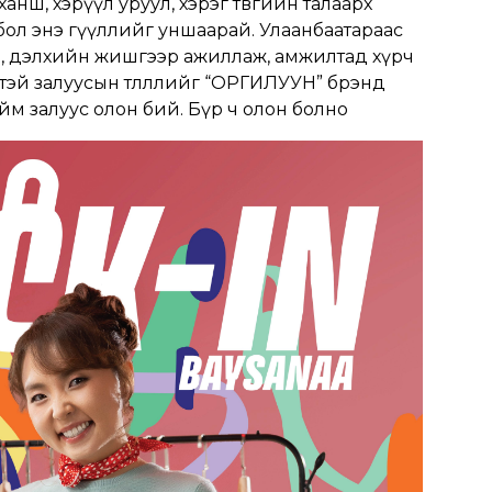
ханш, хэрүүл уруул, хэрэг төвгийн талаарх
бол энэ өгүүллийг уншаарай. Улаанбаатараас
ч, дэлхийн жишгээр ажиллаж, амжилтад хүрч
эй залуусын төлөөллийг “ОРГИЛУУН” брэнд
йм залуус олон бий. Бүр ч олон болно