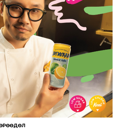
МӨРӨӨДӨЛ