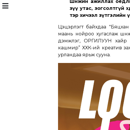
Шөнөжин ажиллах оёдлы
зүү утас, зогсолтгүй хө
тэр хичээл зүтгэлийн үр
Цэцэрлэгт байхдаа "Бяцхан
маань нойроо хугаслаж шөнөж
дэмжлэг, ОРГИЛУУН хайр и
кашмир” ХХК-ий креатив захи
урландаа ярьж сууна.