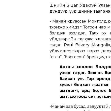
Шөнийн 3 цаг. Удахгүй Улаан
дундуур, үүр шөнийн зааг энэ
- Манай круассан Монголд өөр
төхөөрөмжөөр хийдэг. Тогооч н
бэлдэж эхэлдэг. Талх хөө
үйлдвэрийн талхаас ялгаатай
гэдэг. Paul Bakery Mongolia,
үйлчилгээгээрээ нэрээ дар
“өсгөсөн”, “босгосон” брендүүд 
Анхны хоолоо Болдоо
үзсэн гэдэг. Ээж нь би
байсан үе. Гэр орон
хүсэл бяцхан жаалыг г
амтлагч, орц болох б
амт, дотоод сэтгэл ши
-Манай аав бусад аавуудтай 