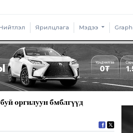
Нийтлэл
Ярилцлага
Мэдээ
Grap
 буй оргилуун бөмбөлгүүд