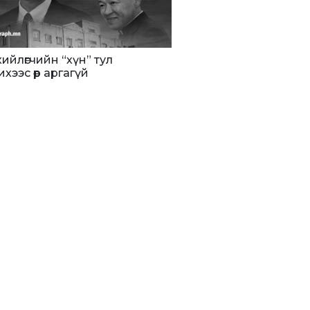
хийлөгчийн “хүн” тул
ихээс өөр аргагүй