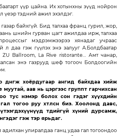
баатарт үүр цайна. Их хотынхны зүүд нойрон
 л үеэр тэдний ажил эхэлдэг.
 газар байхгүй. Бид талхаа франц гурил, жор,
ар маань шөнийн гурван цагт ажилдаа ирж, талхаа
х процессыг мэдрэмжээрээ хянадаг учраас
 л даа гэж өгүүлэх энэ залууг А.Болдбаатар
 ZU Ballroom, La Rive ristorante… Амт чанар,
халсан энэ газрууд шеф тогооч Болдоогийн
юм.
 дөнгөж хоёрдугаар ангид байхдаа хийж
е муутай, аав нь цэргээс группт гарчихсан
доо тус нэмэр болох сон гэдэг хүүхдийн
ал тогоо руу хөтөлсөн биз. Хоолонд давс,
үтээгдэхүүнүүд төдийгүй хүний дурсамж,
нгэдэг гэж тэр ярьдаг.
л адилхан улиралдаа ганц удаа гал тогоондоо