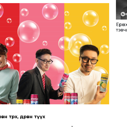
Ерөн
тэвч
рвөн төрх, дөрвөн түүх