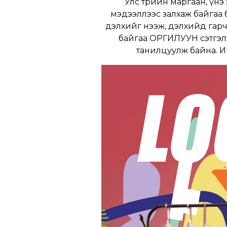
Улс төрийн маргаан, үнэ 
мэдээллээс залхаж байгаа 
дэлхийг нээж, дэлхийд гар
байгаа ОРГИЛУУН сэтгэлт
танилцуулж байна. И