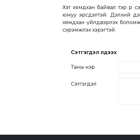
Хэт хямдхан байвал тэр өөрөө
юмуу эрсдэлтэй. Дэлхий дээ
хямдхан үйлдвэрлэх боломж 
сэрэмжлэх хэрэгтэй.
Сэтгэгдэл үлдээх
Таны нэр
Сэтгэгдэл