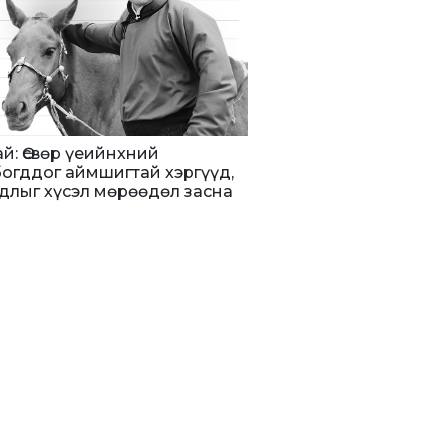
тай: Өсвөр үеийнхний
огддог аймшигтай хэргүүд,
длыг хүсэл мөрөөдөл засна