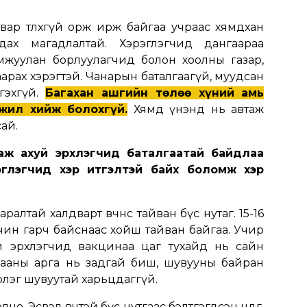
вар төлөхгүй орж ирж байгаа учраас хямдхан
дах магадлалтай. Хэрэглэгчид дангаараа
мжуулан борлуулагчид болон хоолны газар,
арах хэрэгтэй. Чанарын баталгаагүй, муудсан
сгэхгүй.
Багахан ашгийн төлөө хүний амь
ажил хийж болохгүй.
Хямд үнэнд нь автаж
сай.
ж ахуй эрхлэгчид баталгаатай байдлаа
рэглэгчид хэр итгэлтэй байх боломж хэр
алтай халдварт өвчнөөс тайван бүс нутаг. 15-16
вчин гарч байснаас хойш тайван байгаа. Учир
 эрхлэгчид вакцинаа цаг тухайд нь сайн
агааны арга нь задгай биш, шувууны байран
рлэг шувуутай харьцдаггүй.
о. Эсвэл өвчтэй бүс нутгаас бэлтгэгдсэн өндөг,