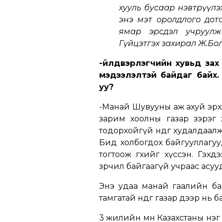
хууль бусаар нэвтрүүл
энэ мэт оролдлого дот
ямар эрсдэл учруулж
Гүйцэтгэх захирал Ж.Бо
-Үйлдвэрлэгчийн хувьд зах
мэдээлэлтэй байдаг байх.
уу?
-Манай Шувууны аж ахуй эрхл
зарим хоолны газар зэрэг 
тодорхойгүй өндөг худалдаал
Бид холбогдох байгууллагуу
тогтоож өгөхийг хүссэн. Гэх
зөрчил байгаагүй учраас асуу
Энэ удаа манай гаалийн ба
тамгатай өндөг газар дээр нь б
3 жилийн өмнө Казахстаны нэг