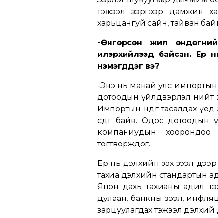
тэжээл зэргээр дамжин ха
харьцангуй сайн, тайван байг
-Өнгөрсөн жил өндөгни
илэрхийлээд байсан. Ер 
нэмэгддэг вэ?
-Энэ нь манай улс импортын ө
дотоодын үйлдвэрлэл нийт х
Импортын өндөг тасалдах үед 
өсдөг байв. Одоо дотоодын 
компаниудын хоорондоо ө
тогтворждог.
Ер нь дэлхийн зах зээл дээр өн
тахиа дэлхийн стандартын ад
Япон дахь тахианы адил тэж
дулаан, банкны зээл, инфляц
зарцуулагдах тэжээл дэлхий