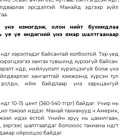
лдварлах эрсдэлтэй. Манайд эдгээр зүйл
аа.
й үнэ нэмэгдэж, олон нийт бухимдлаа
нь үе үе өндөгний үнэ ямар шалтгаанаар
ндөг хэрэглэдэг байсантай холбоотой. Тэр үед
эрэгцээгээ хангах түвшинд хүрээгүй байсан.
эрэлт өндөр, нийлүүлэлт хүрэлцэхгүй болж үнэ
үйлдвэрлэл хангалттай хэмжээнд хүрсэн тул
рсөлдөнө, ийм байдлаар үнэ харьцангуй
дөг 10-15 цент (360-540 төгрөг) байдаг. Учир нь
ил тэжээл иддэг. Манай тахианууд ч Америк,
ээл идэх ёстой. Үнийн зөрүү нь цахилгаан,
 зэргээс шалтгаалдаг болохоос тахианы өндөгт
 даяар ойролцоо байдаг.