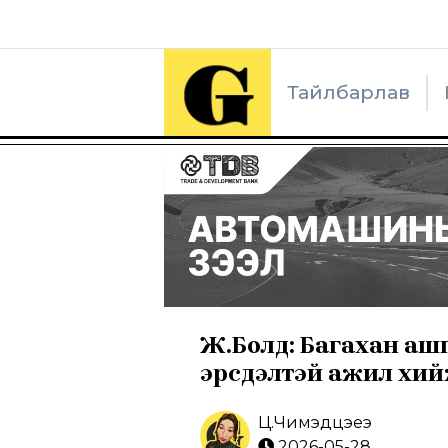
Тайлбарлав
Ж.Болд: Багахан ашги
эрсдэлтэй ажил хий
Ц.Чимэдцэеэ
2026-05-28