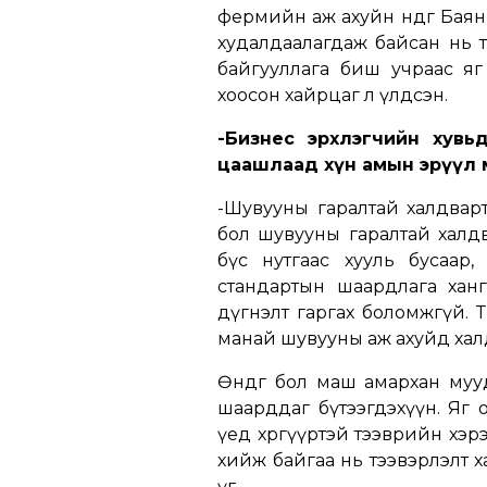
фермийн аж ахуйн өндөг Бая
худалдаалагдаж байсан нь т
байгууллага биш учраас яг
хоосон хайрцаг л үлдсэн.
-Бизнес эрхлэгчийн хувь
цаашлаад хүн амын эрүүл 
-Шувууны гаралтай халдварт 
бол шувууны гаралтай халдв
бүс нутгаас хууль бусаар,
стандартын шаардлага ханг
дүгнэлт гаргах боломжгүй. Т
манай шувууны аж ахуйд халд
Өндөг бол маш амархан муу
шаарддаг бүтээгдэхүүн. Яг 
үед хөргүүртэй тээврийн хэр
хийж байгаа нь тээвэрлэлт 
үг.