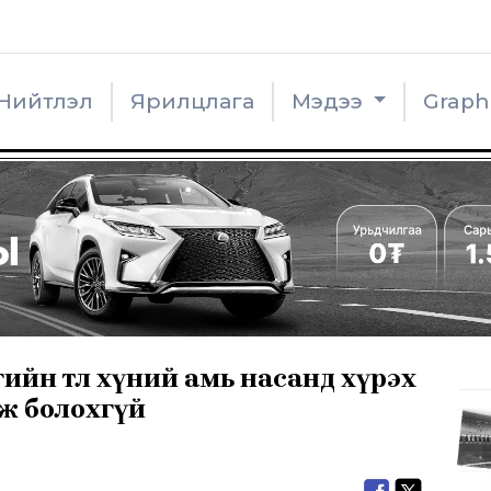
Нийтлэл
Ярилцлага
Мэдээ
Grap
йн төлөө хүний амь насанд хүрэх
ж болохгүй