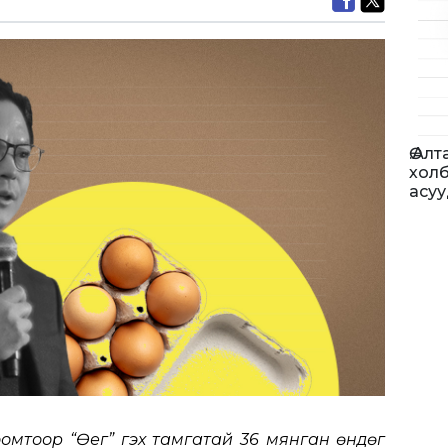
Ө.Ал
холб
асуу
омтоор “Өег” гэх тамгатай 36 мянган өндөг