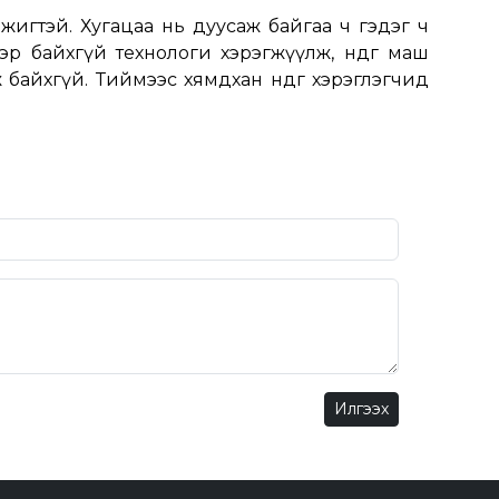
 сэжигтэй. Хугацаа нь дуусаж байгаа ч гэдэг ч
р байхгүй технологи хэрэгжүүлж, өндгөө маш
байхгүй. Тиймээс хямдхан өндөг хэрэглэгчид
Илгээх