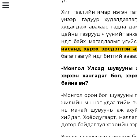
Хил гаалийн ямар нэгэн тат
үнээр гадуур худалдаалаг
худалдаж авахаас гадна да
цайны газрууд ч үүнийг анха
өндөг байх магадлалыг үгүй
насанд хүрэх эрсдэлтэй 
баталгаагүй өндөг битгий аваа
-Монгол Улсад шувууны а
хэрхэн хангадаг бол, хэ
байна вн?
-Монгол орон бол шувууны гар
жилийн өмнө нэг удаа тийм ө
нь манай шувууны аж ахуй
хийдэг. Хоёрдугаарт, малл
дотор байдаг тул хээрийн зэ
Зэрлэг шувуугаар дамжиж болн