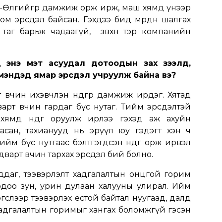
н-Өлгийгөөр дамжиж орж ирж, маш хямд үнээр
ом эрсдэл байсан. Гэхдээ бид мөрдөн шалгах
 таг барьж чадаагүй, зөвхөн тэр компанийн
д энэ мэт асуудал дотоодын зах зээлд,
мэндэд ямар эрсдэл учруулж байна вэ?
өвчин ихэвчлэн өндгөөр дамжиж ирдэг. Хятад
арт өвчин гардаг бүс нутаг. Тийм эрсдэлтэй
 хямд өндөг оруулж ирлээ гэхэд аж ахуйн
асан, тахианууд нь эрүүл юу гэдэгт хэн ч
ийм бүс нутгаас бэлтгэгдсэн өндөг орж ирвэл
варт өвчин тархах эрсдэл бий болно.
ддаг, тээвэрлэлт хадгалалтын онцгой горим
одоо зун, урин дулаан халууны улирал. Ийм
эгслээр тээвэрлэх ёстой байтал нуугаад, далд
хадгалалтын горимыг хангах боломжгүй гэсэн