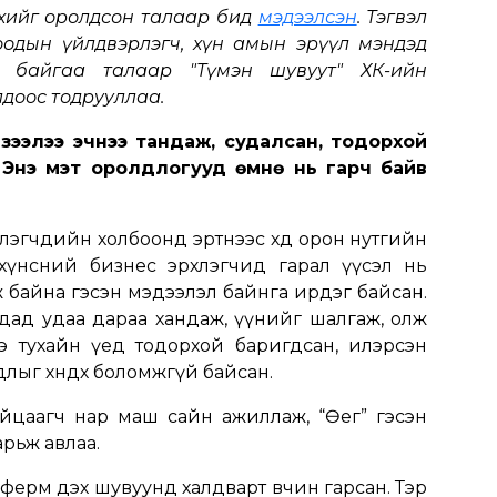
эхийг оролдсон талаар бид
мэдээлсэн
. Тэгвэл
оодын үйлдвэрлэгч, хүн амын эрүүл мэндэд
 байгаа талаар "Түмэн шувуут" ХК-ийн
лдоос тодрууллаа.
 зээлээ эчнээ тандаж, судалсан, тодорхой
 Энэ мэт оролдлогууд өмнө нь гарч байв
эгчдийн холбоонд эртнээс хөдөө орон нутгийн
хүнсний бизнес эрхлэгчид гарал үүсэл нь
ж байна гэсэн мэдээлэл байнга ирдэг байсан.
дад удаа дараа хандаж, үүнийг шалгаж, олж
дээ тухайн үед тодорхой баригдсан, илэрсэн
длыг хөндөх боломжгүй байсан.
йцаагч нар маш сайн ажиллаж, “Өег” гэсэн
арьж авлаа.
 ферм дэх шувуунд халдварт өвчин гарсан. Тэр