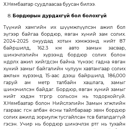
Х.Нямбаатар суудлаасаа буусан билээ.
Бордюрын дурдахгүй бол болохгүй
Түүний хамгийн их шүүмжлүүлсэн ажил бол
зүгээр байгаа бордюр, явган хүний зам солих.
2024-2025 онуудад хотын хэмжээнд нийт 87
байршилд, 162.3 км авто замын засвар,
шинэчлэлийн хүрээнд бордюр солих болон
өндөрлөх ажил хийгдсэн байна. Үүнээс гадна явган
хүний замыг байгалийн чулуун хавтангаар солих
ажлын хүрээнд 15-аас дээш байршилд 186,000
гаруй ам метр талбайн хашлага, замыг
шинэчилсэн байдаг. Бордюр, явган хүний замыг
нийт хэдэн төгрөгөөр сольсон нь тодорхойгүй.
Х.Нямбаатар болон Нийслэлийн Замын хөгжлийн
газраас өгсөн албан ёсны тайлбараар зөвхөн бордюр
солих ажилд зориулж тусгайлсан төсөв баталдаггүй
гэсэн. Учир нь бордюр шинэчлэх өртөг нь тухайн