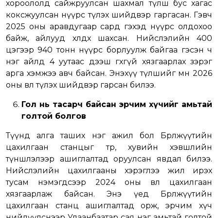
хороололд сайжруулсан шахмал түлш бус хагас
коксжуулсан нүүрс түлэх шийдвэр гаргасан. Гэвч
2025 оны аравдугаар сард гэхэд нүүрс олдохоо
байж, айлууд хөлдөх шахсан. Нийслэлийн 400
цэгээр 940 тонн нүүрс борлуулж байгаа гэсэн ч
нэг айлд 4 уутаас дээш өгөхгүй хязгаарлах зэрэг
арга хэмжээ авч байсан. Энэхүү түлшийг мөн 2026
оны өвөл түлэх шийдвэр гарсан билээ.
Гол нь тасарч байсан эрчим хүчийг амьтай
голтой болгов
Түүнд алга таших нэг ажил бол Бөөрөлжүүтийн
цахилгаан станцыг төр, хувийн хэвшлийн
түншлэлээр ашиглалтад оруулсан явдал билээ.
Нийслэлийн цахилгааны хэрэглээ жил ирэх
тусам нэмэгдсээр 2024 оны өвөл цахилгаан
хязгаарлаж байсан. Энэ үед Бөөрөлжүүтийн
цахилгаан станц ашиглалтад орж, эрчим хүч
нийлүүлснээр Улаанбаатар сая нэг амьтай голтой