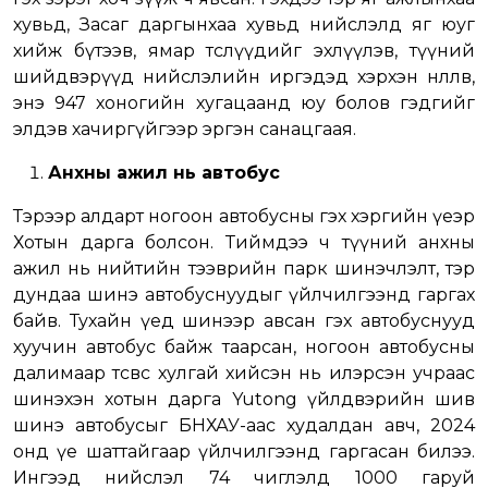
хувьд, Засаг даргынхаа хувьд нийслэлд яг юуг
хийж бүтээв, ямар төслүүдийг эхлүүлэв, түүний
шийдвэрүүд нийслэлийн иргэдэд хэрхэн нөлөөлөв,
энэ 947 хоногийн хугацаанд юу болов гэдгийг
элдэв хачиргүйгээр эргэн санацгаая.
Анхны ажил нь автобус
Тэрээр алдарт ногоон автобусны гэх хэргийн үеэр
Хотын дарга болсон. Тиймдээ ч түүний анхны
ажил нь нийтийн тээврийн парк шинэчлэлт, тэр
дундаа шинэ автобуснуудыг үйлчилгээнд гаргах
байв. Тухайн үед шинээр авсан гэх автобуснууд
хуучин автобус байж таарсан, ногоон автобусны
далимаар төсвөөс хулгай хийсэн нь илэрсэн учраас
шинэхэн хотын дарга Yutong үйлдвэрийн шив
шинэ автобусыг БНХАУ-аас худалдан авч, 2024
онд үе шаттайгаар үйлчилгээнд гаргасан билээ.
Ингээд нийслэл 74 чиглэлд 1000 гаруй