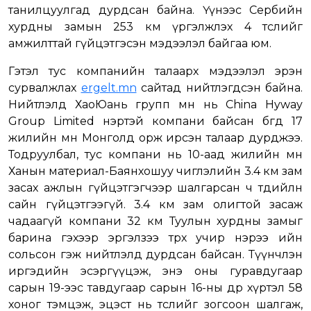
танилцуулгад дурдсан байна. Үүнээс Сербийн
хурдны замын 253 км үргэлжлэх 4 төслийг
амжилттай гүйцэтгэсэн мэдээлэл байгаа юм.
Гэтэл тус компанийн талаарх мэдээлэл эрэн
сурвалжлах
ergelt.mn
сайтад нийтлэгдсэн байна.
Нийтлэлд ХаоЮань групп өмнө нь China Hyway
Group Limited нэртэй компани байсан бөгөөд 17
жилийн өмнө Монголд орж ирсэн талаар дурджээ.
Тодруулбал, тус компани нь 10-аад жилийн өмнө
Ханын материал-Баянхошуу чиглэлийн 3.4 км зам
засах ажлын гүйцэтгэгчээр шалгарсан ч төдийлөн
сайн гүйцэтгээгүй. 3.4 км зам олигтой засаж
чадаагүй компани 32 км Туулын хурдны замыг
барина гэхээр эргэлзээ төрөх учир нэрээ ийн
сольсон гэж нийтлэлд дурдсан байсан. Түүнчлэн
иргэдийн эсэргүүцэж, энэ оны гуравдугаар
сарын 19-ээс тавдугаар сарын 16-ны өдөр хүртэл 58
хоног тэмцэж, эцэст нь төслийг зогсоон шалгаж,