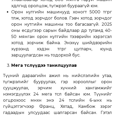
хөдөлгөөнд оролцож, түгжрэл буураагүй юм.
Орон нутгийн машинууд хоногт 5000 төгрөг
төлж, хотод зорчдог болов. Гэвч хотод зорчдог
орон нутгийн машины тоо багасаагүй. 2025
оны есдүгээр сарын байдлаар өдөр тутамд 40-
50 мянган орон нутгийн тээврийн хэрэгсэл
хотод зорчиж байна. Энэхүү шийдвэрийн
хүрээнд хэдэн төгрөг цугларч, юунд
зарцуулагдсан нь тодорхой бус.
Мега төслүүдээ танилцуулав
Түүний дараагийн ажил нь нийслэлийн утаа,
түгжрэлийг бууруулах, гэр хорооллыг орон
сууцжуулах, эрчим хүчний хангамжийг
нэмэгдүүлэх 24 мега төсөл байсан юм. Түүнийг
огцрохоос өмнөхөн энэ 24 төслийн 6-ынх нь
гүйцэтгэгчээр Франц, Хятад, Камбож зэрэг
гадаадын улсуудаас шалгарсан байсан. Гэтэл