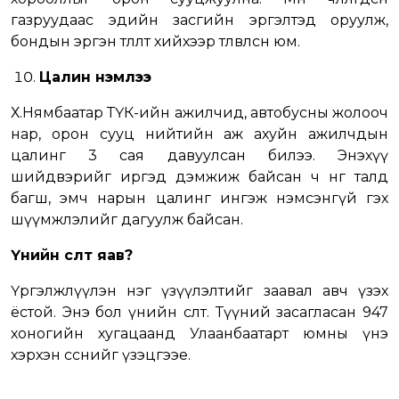
газруудаас эдийн засгийн эргэлтэд оруулж,
бондын эргэн төлөлтөө хийхээр төлөвлөсөн юм.
Цалин нэмлээ
Х.Нямбаатар ТҮК-ийн ажилчид, автобусны жолооч
нар, орон сууц нийтийн аж ахуйн ажилчдын
цалинг 3 сая давуулсан билээ. Энэхүү
шийдвэрийг иргэд дэмжиж байсан ч нөгөө талд
багш, эмч нарын цалинг ингэж нэмсэнгүй гэх
шүүмжлэлийг дагуулж байсан.
Үнийн өсөлт яав?
Үргэлжлүүлэн нэг үзүүлэлтийг заавал авч үзэх
ёстой. Энэ бол үнийн өсөлт. Түүний засагласан 947
хоногийн хугацаанд Улаанбаатарт юмны үнэ
хэрхэн өссөнийг үзэцгээе.