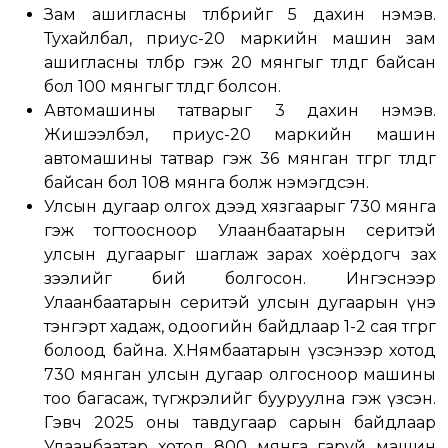
Зам ашигласны төлбөрийг 5 дахин нэмэв.
Тухайлбал, приус-20 маркийн машин зам
ашигласны төлбөр гэж 20 мянгыг төлдөг байсан
бол 100 мянгыг төлдөг болсон.
Автомашины татварыг 3 дахин нэмэв.
Жишээлбэл, приус-20 маркийн машин
автомашины татвар гэж 36 мянган төгрөг төлдөг
байсан бол 108 мянга болж нэмэгдсэн.
Улсын дугаар олгох дээд хязгаарыг 730 мянга
гэж тогтоосноор Улаанбаатарын серитэй
улсын дугаарыг шаглаж зарах хоёрдогч зах
зээлийг бий болгосон. Ингэснээр
Улаанбаатарын серитэй улсын дугаарын үнэ
тэнгэрт хадаж, одоогийн байдлаар 1-2 сая төгрөг
болоод байна. Х.Нямбаатарын үзсэнээр хотод
730 мянган улсын дугаар олгосноор машины
тоо багасаж, түгжрэлийг бууруулна гэж үзсэн.
Гэвч 2025 оны тавдугаар сарын байдлаар
Улаанбаатар хотод 800 мянга гаруй машин