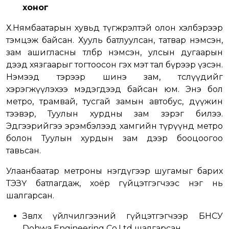
хоног
Х.Нямбаатарын хувьд түгжрэлтэй олон хэлбэрээр
тэмцэж байсан. Хууль батлуулсан, татвар нэмсэн,
зам ашигласны төлбөр нэмсэн, улсын дугаарын
дээд хязгаарыг тогтоосон гэх мэт тал бүрээр үзсэн.
Нэмээд тэрээр шинэ зам, төслүүдийг
хэрэгжүүлэхээ мэдэгдээд байсан юм. Энэ бол
метро, трамвай, тусгай замын автобус, дүүжин
тээвэр, Туулын хурдны зам зэрэг билээ.
Эдгээрийгээ эрэмбэлээд хамгийн түрүүнд метро
болон Туулын хурдын зам дээр бооцоогоо
тавьсан.
Улаанбаатар метроны нэгдүгээр шугамыг барих
ТЭЗҮ батлагдаж, хоёр гүйцэтгэгчээс нэг нь
шалгарсан.
Зөвлөх үйлчилгээний гүйцэтгэгчээр БНСУ
Dohwa Engineering Co.Ltd шалгарсан.