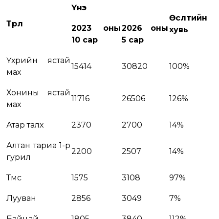
Үнэ
Өсөлтийн
Төрөл
2023 оны
2026 оны
хувь
10 сар
5 сар
Үхрийн ястай
15414
30820
100%
мах
Хонины ястай
11716
26506
126%
мах
Атар талх
2370
2700
14%
Алтан тариа 1-р
2200
2507
14%
гурил
Төмс
1575
3108
97%
Лууван
2856
3049
7%
Байцай
1805
3840
112%