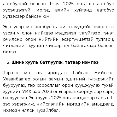
автобустай болсон. Гэвч 2025 оны өвөл автобус
хүрэлцэхгүй, иргэд өвлийн хүйтэнд автобус
хүлээсээр байсан юм.
Энэ үеэр мөн автобусны чиглэлүүдийг өөрчлөх гэж
үзсэн ч олон нийтдээ мэдээлэл өгөлгүйгээр гэнэт
өөрчилснөөр олон нийтийн эсэргүүцэлтэй тулгарч,
чиглэлийг хуучин чигээр нь байлгахаар болсон
билээ.
Шинэ хууль батлуулж, татвар нэмлээ
Тэрээр өмнө нь яригдаж байсан Нийслэл
Улаанбаатар хотын замын хөдөлгөөний түгжрэлийг
бууруулах, гэр хорооллыг орон сууцжуулах тухай
хуулийг УИХ-аар 2023 оны арванхоёрдугаар сард
батлуулсан. Энэ хууль 2025 оны нэгдүгээр сарын 1-
ээс хэрэгжиж, нийслэлийн иргэдийн амьдралд
ихээхэн нөлөөлсөн. Тухайлбал,