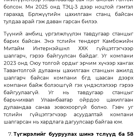
болсон. Мөн 2025 онд ТЭЦ-3 дээр ноцтой гэмтэл
гарахад Бөөрөлжүүтийн цахилгаан станц байсан
тулдаа арай гэж даван гарсан билээ.
Түүний амбиц үргэлжлүүлэн тавдугаар станцыг
барих байсан. Энэ төслийн тендерт Камбожийн
Митайм Интернэйшнл ХХК гүйцэтгэгчээр
шалгарч, гэрээ байгуулсан байдаг. Уг компани
2023 онд Оюу толгой ордыг эрчим хүчээр хангах
Тавантолгой дулааны цахилгаан станцын ажилд
шалгарч байсан компани бөгөөд цаасан дээрх
компани байж болзошгүй гэх үндэслэлээр гэрээ
байгуулаагүй. Уг нь тавдугаар станцыг
барьчихвал Улаанбаатар ойрдоо цахилгаан
дулаандаа санаа зовохооргүй болно. Гэвч уг
төслийн гүйцэтгэгчээр асуудалтай компани
шалгарсан нь хардлага дагуулсаар байгаа юм.
Түгжрэлийг бууруулах шинэ төслүүд ба 58