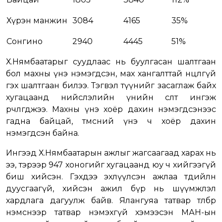
Хүрэн манжин
3084
4165
35%
Сонгино
2940
4445
51%
Х.Нямбаатарыг суудлаас нь буулгасан шалтгаан
бол махны үнэ нэмэгдсэн, мах хангалттай нөөцлөөгүй
гэх шалтгаан билээ. Тэгвэл түүнийг засаглаж байх
хугацаанд нийслэлийн үнийн өсөлт ингэж
өөрчлөгджээ. Махны үнэ хоёр дахин нэмэгдсэнээс
гадна байцай, төмсний үнэ ч хоёр дахин
нэмэгдсэн байна.
Ингээд Х.Нямбаатарын ажлыг жагсаагаад харах нь
ээ, тэрээр 947 хоногийг хугацаанд юу ч хийгээгүй
биш хийсэн. Гэхдээ эхлүүлсэн ажлаа төдийлөн
дуусгаагүй, хийсэн ажил бүр нь шүүмжлэл
хардлага дагуулж байв. Ялангуяа татвар төлбөр
нэмснээр татвар нэмэхгүй хэмээсэн МАН-ын