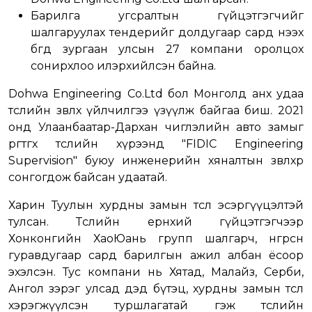
Барилга угсралтын гүйцэтгэгчийг
шалгаруулах тендерийг долдугаар сард нээх
бөгөөд зургаан улсын 27 компани оролцох
сонирхлоо илэрхийлсэн байна.
Dohwa Engineering Co.Ltd бол Монголд анх удаа
төслийн зөвлөх үйлчилгээ үзүүлж байгаа биш. 2021
онд Улаанбаатар-Дархан чиглэлийн авто замыг
өргөтгөх төслийн хүрээнд "FIDIC Engineering
Supervision" буюу инженерийн хяналтын зөвлөхөөр
сонгогдож байсан удаатай.
Харин Туулын хурдны замын төсөл эсэргүүцэлтэй
тулсан. Төслийн ерөнхий гүйцэтгэгчээр
Хонконгийн ХаоЮань групп шалгарч, өнгөрсөн
гуравдугаар сард барилгын ажил албан ёсоор
эхэлсэн. Тус компани нь Хятад, Малайз, Серби,
Ангол зэрэг улсад дэд бүтэц, хурдны замын төсөл
хэрэгжүүлсэн туршлагатай гэж төслийн