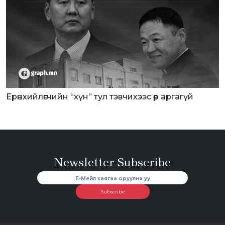
Ерөнхийлөгчийн “хүн” тул тэвчихээс өөр аргагүй
Newsletter Subscribe
Subscribe