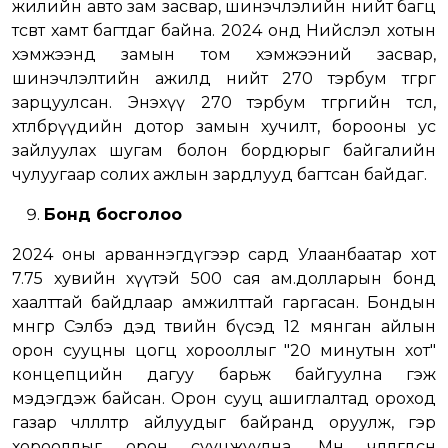
жилийн авто зам засвар, шинэчлэлийн нийт багц
төсөвт хамт багтдаг байна. 2024 онд Нийслэл хотын
хэмжээнд замын том хэмжээний засвар,
шинэчлэлтийн ажилд нийт 270 тэрбум төгрөг
зарцуулсан. Энэхүү 270 тэрбум төгрөгийн төсөл,
хөтөлбөрүүдийн дотор замын хучилт, борооны ус
зайлуулах шугам болон бордюрыг байгалийн
чулуугаар солих ажлын зардлууд багтсан байдаг.
Бонд босголоо
2024 оны арваннэгдүгээр сард Улаанбаатар хот
7.75 хувийн хүүтэй 500 сая ам.долларын бонд
хаалттай байдлаар амжилттай гаргасан. Бондын
мөнгөөр Сэлбэ дэд төвийн бүсэд 12 мянган айлын
орон сууцны цогц хорооллыг "20 минутын хот"
концепцийн дагуу барьж байгуулна гэж
мэдэгдэж байсан. Орон сууц ашиглалтад ороход
газар чөлөөлөлтөөр айлуудыг байранд оруулж, гэр
хорооллыг орон сууцжуулна. Мөн чөлөөлөгдсөн