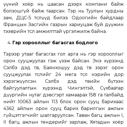
үүний хоёр нь цаасан дээрх компани байж
болзошгүй байж таарсан. Тэр нь Туулын хурдны
зам, ДЦС-5 төслүүд билээ. Одоогийн байдлаар
Францын Засгийн газрын хариуцаж буй дүүжин
тээврийн төсөл амжилттай үргэлжилж байна.
Гэр хорооллыг багасгах бодлого
Тэрээр утааг багасгах гол арга нь гэр хорооллыг
орон сууцжуулах гэж үзэж байсан. Энэ хүрээнд
Сэлбэ дэд төв, Баянхошуу дэд төв зэрэг орон
сууцжуулах төслийг 24 мега төсөл нэрийн дор
хэрэгжүүлсэн. Сэлбэ дэд төвийн бүтээн
байгуулалтын хүрээнд Чингэлтэй, Сүхбаатар
дүүргийн нутаг дэвсгэрт хамаарах 158 га талбайд
нийт 10063 айлын 113 блок орон сууц барихаас
4362 айлын орон сууц барих барилгын ажлын
гүйцэтгэгчийг шалгаруулсан. Таван багц ажлын I,
II багц ажлын тендерийг зарлаж, Хятадын хоёр