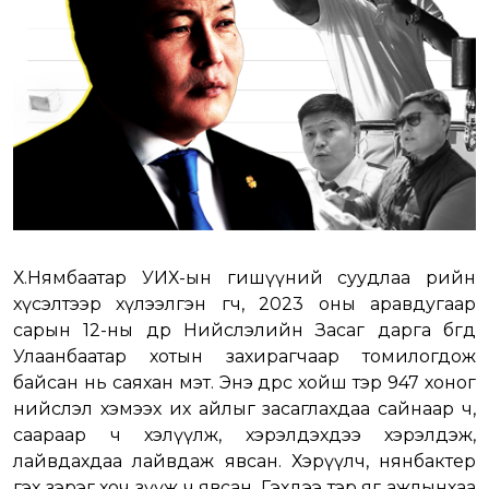
Х.Нямбаатар УИХ-ын гишүүний суудлаа өөрийн
хүсэлтээр хүлээлгэн өгч, 2023 оны аравдугаар
сарын 12-ны өдөр Нийслэлийн Засаг дарга бөгөөд
Улаанбаатар хотын захирагчаар томилогдож
байсан нь саяхан мэт. Энэ өдрөөс хойш тэр 947 хоног
нийслэл хэмээх их айлыг засаглахдаа сайнаар ч,
саараар ч хэлүүлж, хэрэлдэхдээ хэрэлдэж,
лайвдахдаа лайвдаж явсан. Хэрүүлч, нянбактер
гэх зэрэг хоч зүүж ч явсан. Гэхдээ тэр яг ажлынхаа