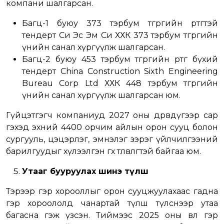
компани шалгарсан.
Багц-1 буюу 373 тэрбум төгрөгийн өртөгтэй
тендерт Си Эс Эм Си ХХК 373 тэрбум төгрөгийн
үнийн санал хүргүүлж шалгарсан.
Багц-2 буюу 453 тэрбум төгрөгийн өртөг бүхий
тендерт China Construction Sixth Engineering
Bureau Corp Ltd ХХК 448 тэрбум төгрөгийн
үнийн санал хүргүүлж шалгарсан юм.
Гүйцэтгэгч компаниуд 2027 оны дөрөвдүгээр сар
гэхэд эхний 4400 орчим айлын орон сууц болон
сургууль, цэцэрлэг, эмнэлэг зэрэг үйлчилгээний
барилгуудыг хүлээлгэн өгөх төлөвлөгөөтэй байгаа юм.
Утааг бууруулах шинэ түлш
Тэрээр гэр хорооллыг орон сууцжуулахаас гадна
гэр хороололд чанартай түлш түлснээр утаа
багасна гэж үзсэн. Тиймээс 2025 оны өвөл гэр