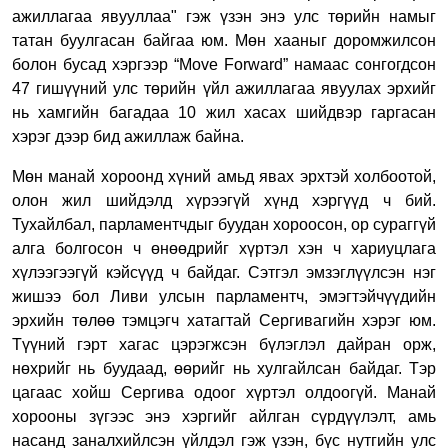
ажиллагаа явууллаа" гэж үзэн энэ улс төрийн намыг
татан буулгасан байгаа юм. Мөн хааныг доромжилсон
болон бусад хэргээр “Move Forward” намаас сонгогдсон
47 гишүүний улс төрийн үйл ажиллагаа явуулах эрхийг
нь хамгийн багадаа 10 жил хасах шийдвэр гаргасан
хэрэг дээр бид ажиллаж байна.
Мөн манай хороонд хүний амьд явах эрхтэй холбоотой,
олон жил шийдэлд хүрээгүй хүнд хэргүүд ч бий.
Тухайлбал, парламентчдыг буудан хороосон, ор сураггүй
алга болгосон ч өнөөдрийг хүртэл хэн ч хариуцлага
хүлээгээгүй кэйсүүд ч байдаг. Сэтгэл эмзэглүүлсэн нэг
жишээ бол Ливи улсын парламентч, эмэгтэйчүүдийн
эрхийн төлөө тэмцэгч хатагтай Сергивагийн хэрэг юм.
Түүний гэрт хагас цэрэгжсэн бүлэглэл дайран орж,
нөхрийг нь буудаад, өөрийг нь хулгайлсан байдаг. Тэр
цагаас хойш Сергива одоог хүртэл олдоогүй. Манай
хорооны зүгээс энэ хэргийг айлган сүрдүүлэлт, амь
насанд заналхийлсэн үйлдэл гэж үзэн, бүс нутгийн улс