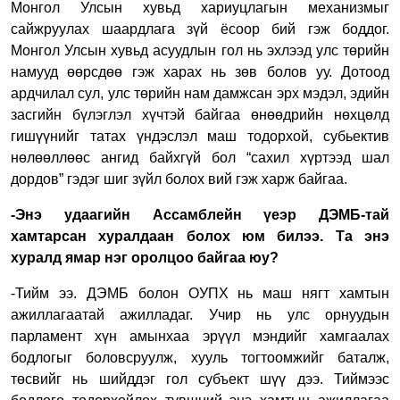
Монгол Улсын хувьд хариуцлагын механизмыг
сайжруулах шаардлага зүй ёсоор бий гэж боддог.
Монгол Улсын хувьд асуудлын гол нь эхлээд улс төрийн
намууд өөрсдөө гэж харах нь зөв болов уу. Дотоод
ардчилал сул, улс төрийн нам дамжсан эрх мэдэл, эдийн
засгийн бүлэглэл хүчтэй байгаа өнөөдрийн нөхцөлд
гишүүнийг татах үндэслэл маш тодорхой, субьектив
нөлөөллөөс ангид байхгүй бол “сахил хүртээд шал
дордов” гэдэг шиг зүйл болох вий гэж харж байгаа.
-Энэ удаагийн Ассамблейн үеэр ДЭМБ-тай
хамтарсан хуралдаан болох юм билээ. Та энэ
хуралд ямар нэг оролцоо байгаа юу?
-Тийм ээ. ДЭМБ болон ОУПХ нь маш нягт хамтын
ажиллагаатай ажилладаг. Учир нь улс орнуудын
парламент хүн амынхаа эрүүл мэндийг хамгаалах
бодлогыг боловсруулж, хууль тогтоомжийг баталж,
төсвийг нь шийддэг гол субъект шүү дээ. Тиймээс