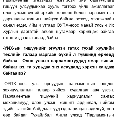
парламентыг эгнээндээ нэгтгэсэн энэ байгууллага
гишүүн улсуудынхаа хууль тогтоох үйлц ажиллагааг
олон улсын хүний эрхийн конвенц болон парламентын
дархлааны жишигт нийцэж байгаа эсэхэд мэргэжлийн
санал өгдөг. Ийм ч утгаар ОУПХ-ноос манай Улсын Их
Хурлын даргатай албан шугамаар харилцаж байгаа
гэсэн мэдээлэл аваад байна.
-УИХ-ын гишүүнийг эгүүлэн татах тухай хуулийн
төслийн талаар маргаан бүхий л түвшинд өрнөөд
байгаа. Олон улсын парламентуудад ямар жишиг
байдаг вэ, та хувьдаа энэ асуудалд хэрхэн хандаж
байгаа вэ?
-ОУПХ-ноос улс орнуудын парламентын онцлог
зохицуулалтын талаар хийсэн судалгааг авч үзсэн.
Парламентын гишүүний хариуцлагыг хангах
механизмууд олон улсын жишигт ардчилал, нийгэм
эдийн засгийн байдлаас үүдээд харилцан адилгүй, өөр
өөр байдаг. Тухайлбал, Англи улсад "Парламентын