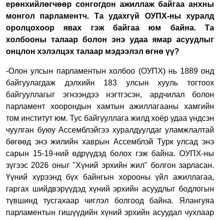
ерөнхийлөгчөөр сонгогдон ажиллаж байгаа анхны
монгол парламентч. Та удахгүй ОУПХ-ны хуралд
оролцохоор явах гэж байгаа юм байна. Та
холбооны талаар болон энэ удаа ямар асуудлыг
онцлон хэлэлцэх талаар мэдээлэл өгнө үү?
-Олон улсын парламентын холбоо (ОУПХ) нь 1889 онд
байгуулагдаж дэлхийн 183 улсын хууль тогтоох
байгууллагыг эгнээндээ нэгтгэсэн, ардчилал болон
парламент хоорондын хамтын ажиллагааны хамгийн
том институт юм. Тус байгууллага жилд хоёр удаа үндсэн
чуулган буюу Ассемблэйгээ хуралдуулдаг уламжлалтай
бөгөөд энэ жилийн хаврын Ассемблэй Турк улсад энэ
сарын 15-19-ний өдрүүдэд болох гэж байна. ОУПХ-ны
зүгээс 2026 оныг "Хүний эрхийн жил" болгон зарласан.
Үүний хүрээнд бүх байнгын хорооны үйл ажиллагаа,
гаргах шийдвэрүүдэд хүний эрхийн асуудлыг бодлогын
түвшинд тусгахаар чиглэл болгоод байна. Ялангуяа
парламентын гишүүдийн хүний эрхийн асуудал чухлаар