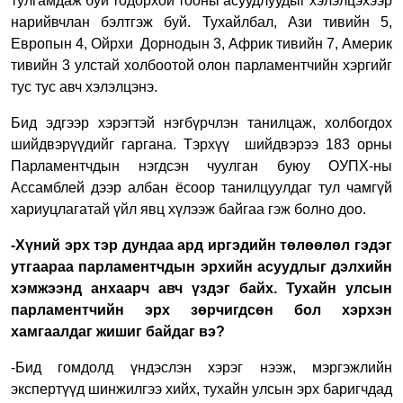
тулгамдаж буй тодорхой тооны асуудлуудыг хэлэлцэхээр
нарийвчлан бэлтгэж буй. Тухайлбал, Ази тивийн 5,
Европын 4, Ойрхи Дорнодын 3, Африк тивийн 7, Америк
тивийн 3 улстай холбоотой олон парламентчийн хэргийг
тус тус авч хэлэлцэнэ.
Бид эдгээр хэрэгтэй нэгбүрчлэн танилцаж, холбогдох
шийдвэрүүдийг гаргана. Тэрхүү шийдвэрээ 183 орны
Парламентчдын нэгдсэн чуулган буюу ОУПХ-ны
Ассамблей дээр албан ёсоор танилцуулдаг тул чамгүй
хариуцлагатай үйл явц хүлээж байгаа гэж болно доо.
-
Хүний эрх тэр дундаа ард иргэдийн төлөөлөл гэдэг
утгаараа парламентчдын эрхийн асуудлыг дэлхийн
хэмжээнд анхаарч авч үздэг байх. Тухайн улсын
парламентчийн эрх зөрчигдсөн бол хэрхэн
хамгаалдаг жишиг байдаг вэ?
-Бид гомдолд үндэслэн хэрэг нээж, мэргэжлийн
экспертүүд шинжилгээ хийх, тухайн улсын эрх баригчдад