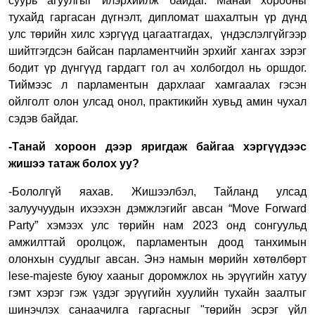
суурь агуулгыг илэрхийлж байдаг. Манай хорооны
тухайд гаргасан дүгнэлт, дипломат шахалтын үр дүнд
улс төрийн хилс хэргүүд цагаатгагдах, үндэслэлгүйгээр
шийтгэгдсэн байсан парламентчийн эрхийг хангах зэрэг
бодит үр дүнгүүд гардагт гол ач холбогдол нь оршдог.
Тиймээс л парламентын дархлааг хамгаалах гэсэн
ойлголт олон улсад онол, практикийн хувьд амин чухал
сэдэв байдаг.
-Танай хороон дээр яригдаж байгаа хэргүүдээс
жишээ татаж болох уу?
-Бололгүй яахав. Жишээлбэл, Тайланд улсад
залуучуудын ихээхэн дэмжлэгийг авсан “Move Forward
Party” хэмээх улс төрийн нам 2023 онд сонгуульд
амжилттай оролцож, парламентын доод танхимын
олонхын суудлыг авсан. Энэ намын мөрийн хөтөлбөрт
lese-majeste буюу хааныг доромжлох нь эрүүгийн хатуу
гэмт хэрэг гэж үздэг эрүүгийн хуулийн тухайн заалтыг
шинэчлэх санаачилга гаргасныг "төрийн эсрэг үйл