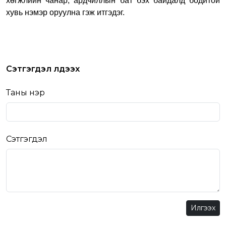
хөгжлийн чанар, ардчиллын бат бэх байдалд бодитой
хувь нэмэр оруулна гэж итгэдэг.
Сэтгэгдэл үлдээх
Таны нэр
Сэтгэгдэл
Илгээх