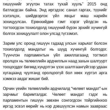
гишүүнийг эгүүлэн татах тухай хууль" 2015 онд
батлагдсан байна. Энд иргэдээс санал гаргах, түүнийг
хэлэлцэх, шийдвэрлэх үйл явцыг маш нарийн
зохицуулсан. Ерөнхийдөө гэмт хэрэг үйлдсэн нь
тогтоогдсон тохиолдолд гишүүний бүрэн эрхийг хүчингүй
болгох зохицуулалт олон улсад түгээмэл.
Зарим улс оронд гишүүн гадаад улсын харьяат болсон
тохиолдолд мандатыг нь шууд хүчингүй болгодог.
Түүнчлэн парламентын үйл ажиллагаанд тогтмол
оролцох нь төлөөллийн ардчиллын наад захын шалгуурт
тооцогддог бөгөөд хүндэтгэн үзэх шалтгаангүйгээр удаан
хугацаанд чуулганд оролцоогүй бол хөөх хүртэл арга
хэмжээ авдаг жишиг бий.
Орчин үеийн төлөөллийн ардчилалд “чөлөөт мандат”-ын
зарчмыг баримталдаг. Чөлөөт мандат гэдэг нь
парламентын гишүүн зөвхөн сонгогдсон тойргийнхоо
иргэд эсвэл өөрийг нь нэр дэвшүүлсэн намын заавраас