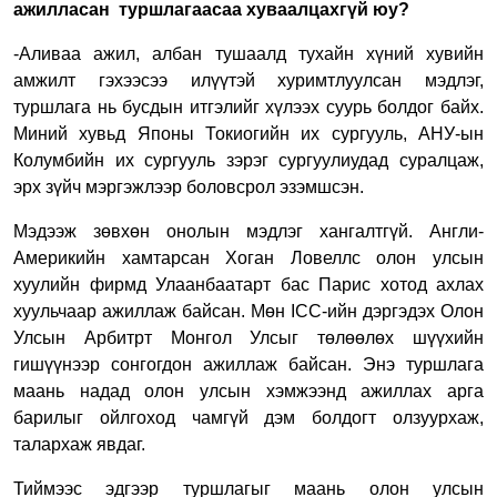
ажилласан туршлагаасаа хуваалцахгүй юу?
-Аливаа ажил, албан тушаалд тухайн хүний хувийн
амжилт гэхээсээ илүүтэй хуримтлуулсан мэдлэг,
туршлага нь бусдын итгэлийг хүлээх суурь болдог байх.
Миний хувьд Японы Токиогийн их сургууль, АНУ-ын
Колумбийн их сургууль зэрэг сургуулиудад суралцаж,
эрх зүйч мэргэжлээр боловсрол эзэмшсэн.
Мэдээж зөвхөн онолын мэдлэг хангалтгүй. Англи-
Америкийн хамтарсан Хоган Ловеллс олон улсын
хуулийн фирмд Улаанбаатарт бас Парис хотод ахлах
хуульчаар ажиллаж байсан. Мөн ICC-ийн дэргэдэх Олон
Улсын Арбитрт Монгол Улсыг төлөөлөх шүүхийн
гишүүнээр сонгогдон ажиллаж байсан. Энэ туршлага
маань надад олон улсын хэмжээнд ажиллах арга
барилыг ойлгоход чамгүй дэм болдогт олзуурхаж,
талархаж явдаг.
Тиймээс эдгээр туршлагыг маань олон улсын