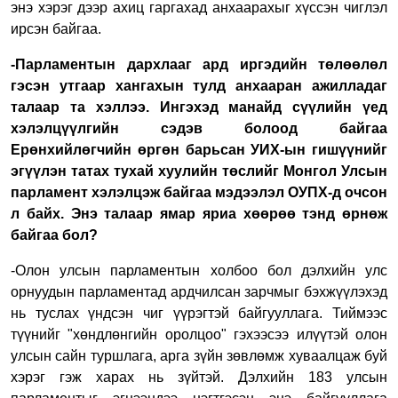
энэ хэрэг дээр ахиц гаргахад анхаарахыг хүссэн чиглэл
ирсэн байгаа.
-Парламентын дархлааг ард иргэдийн төлөөлөл
гэсэн утгаар хангахын тулд анхааран ажилладаг
талаар та хэллээ. Ингэхэд манайд сүүлийн үед
хэлэлцүүлгийн сэдэв болоод байгаа
Ерөнхийлөгчийн өргөн барьсан УИХ-ын гишүүнийг
эгүүлэн татах тухай хуулийн төслийг Монгол Улсын
парламент хэлэлцэж байгаа мэдээлэл ОУПХ-д очсон
л байх. Энэ талаар ямар яриа хөөрөө тэнд өрнөж
байгаа бол?
-Олон улсын парламентын холбоо бол дэлхийн улс
орнуудын парламентад ардчилсан зарчмыг бэхжүүлэхэд
нь туслах үндсэн чиг үүрэгтэй байгууллага. Тиймээс
түүнийг "хөндлөнгийн оролцоо" гэхээсээ илүүтэй олон
улсын сайн туршлага, арга зүйн зөвлөмж хуваалцаж буй
хэрэг гэж харах нь зүйтэй. Дэлхийн 183 улсын