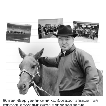
Ө.Алтай: Өсвөр үеийнхний холбогддог аймшигтай
хэргүүд, асуудлыг хүсэл мөрөөдөл засна