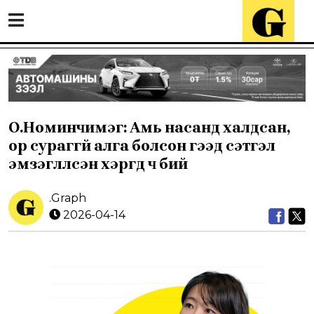
О.Номинчимэг: Амь насанд халдсан,
ор сураггүй алга болсон гээд сэтгэл
эмзэглүүлсэн хэргүүд ч бий
.Graph
2026-04-14