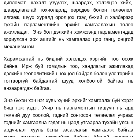
дипломат шахалт үзүүлэх, шаардах, хэлэлцээ хийх,
шаардлагатай тохиолдолд өөрсдөө болон төлөөлөл
илгээж, шүүх хуралд оролцох гээд бүхий л хэлбэрээр
тухайн парламентчийн эрхийг хамгаалахын төлөө
ажилладаг. Энэ бол дэлхийн хэмжээнд парламентчдад
зориулсан эрх ашгийг нь хамгаалах цор ганц, онцгой
механизм юм.
Харамсалтай нь бидний хэлэлцэх хэргийн тоо өсөж
байна. Ирж буй гомдлын тоо, хандлагыг ажиглахад
дэлхийн геополитикийн нөхцөл байдал болон улс төрийн
тогтворгүй байдалтай шууд холбоотой байгаа нь
анзаарагдаж байгаа.
Энэ бүхэн хэн нэг хувь хүний эрхийг хамгаалж буй хэрэг
биш гэж үздэг. Учир нь парламентын гишүүн нь ард
түмний дуу хоолой, тэдний сонгосон төлөөлөл учраас
тэднийг хамгаална гэдэг нь цаад утгаараа тухайн улсын
ардчилал, хууль ёсны засаглалыг хамгаалж байгаа