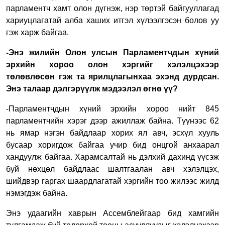
парламентч хамт олон дүгнэж, нэр төртэй байгууллагад
хариуцлагатай алба хаших итгэл хүлээлгэсэн болов уу
гэж харж байгаа.
-Энэ жилийн Олон улсын Парламентчдын хүний
эрхийн хороо олон хэргийг хэлэлцэхээр
төлөвлөсөн гэж та ярилцлагынхаа эхэнд дурдсан.
Энэ талаар дэлгэрүүлж мэдээлэл өгнө үү?
-Парламентчдын хүний эрхийн хороо нийт 845
парламентчийн хэрэг дээр ажиллаж байна. Түүнээс 62
нь ямар нэгэн байдлаар хорих ял авч, эсхүл хууль
бусаар хоригдож байгаа учир бид онцгой анхаарал
хандуулж байгаа. Харамсалтай нь дэлхий дахинд үүсэж
буй нөхцөл байдлаас шалтгаалан авч хэлэлцэх,
шийдвэр гаргах шаардлагатай хэргийн тоо жилээс жилд
нэмэгдэж байна.
Энэ удаагийн хаврын Ассемблейгаар бид хамгийн