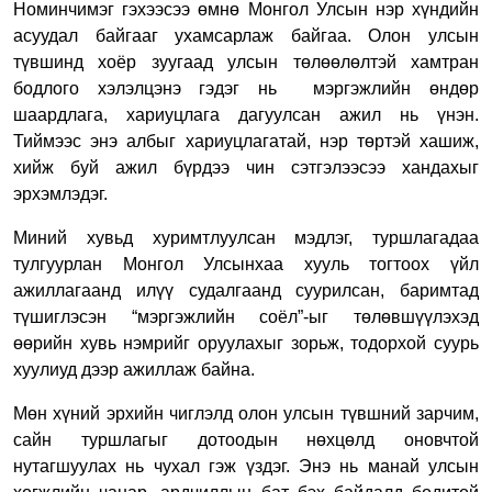
Номинчимэг гэхээсээ өмнө Монгол Улсын нэр хүндийн
асуудал байгааг ухамсарлаж байгаа. Олон улсын
түвшинд хоёр зуугаад улсын төлөөлөлтэй хамтран
бодлого хэлэлцэнэ гэдэг нь мэргэжлийн өндөр
шаардлага, хариуцлага дагуулсан ажил нь үнэн.
Тиймээс энэ албыг хариуцлагатай, нэр төртэй хашиж,
хийж буй ажил бүрдээ чин сэтгэлээсээ хандахыг
эрхэмлэдэг.
Миний хувьд хуримтлуулсан мэдлэг, туршлагадаа
тулгуурлан Монгол Улсынхаа хууль тогтоох үйл
ажиллагаанд илүү судалгаанд суурилсан, баримтад
түшиглэсэн “мэргэжлийн соёл”-ыг төлөвшүүлэхэд
өөрийн хувь нэмрийг оруулахыг зорьж, тодорхой суурь
хуулиуд дээр ажиллаж байна.
Мөн хүний эрхийн чиглэлд олон улсын түвшний зарчим,
сайн туршлагыг дотоодын нөхцөлд оновчтой
нутагшуулах нь чухал гэж үздэг. Энэ нь манай улсын