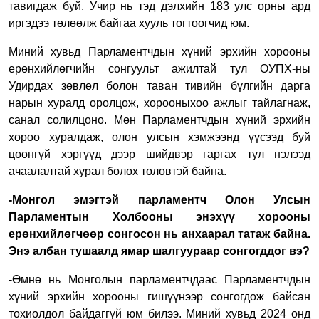
тавигдаж буй. Учир нь тэд дэлхийн 183 улс орны ард
иргэдээ төлөөлж байгаа хууль тогтоогчид юм.
Миний хувьд Парламентчдын хүний эрхийн хорооны
ерөнхийлөгчийн сонгуульт ажилтай тул ОУПХ-ны
Удирдах зөвлөл болон таван тивийн бүлгийн дарга
нарын хуралд оролцож, хорооныхоо ажлыг тайлагнаж,
санал солилцоно. Мөн Парламентчдын хүний эрхийн
хороо хуралдаж, олон улсын хэмжээнд үүсээд буй
цөөнгүй хэргүүд дээр шийдвэр гаргах тул нэлээд
ачаалалтай хурал болох төлөвтэй байна.
-
Монгол эмэгтэй парламентч Олон Улсын
Парламентын Холбооны энэхүү хорооны
ерөнхийлөгчөөр сонгосон нь анхаарал татаж байна.
Энэ албан тушаалд ямар шалгуураар сонгогддог вэ?
-Өмнө нь Монголын парламентчдаас Парламентчдын
хүний эрхийн хорооны гишүүнээр сонгогдож байсан
тохиолдол байдаггүй юм билээ. Миний хувьд 2024 онд