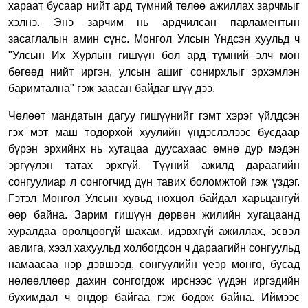
хараат бусаар нийт ард түмний төлөө ажиллах зарчмыг
хэлнэ. Энэ зарчим нь ардчилсан парламентын
засаглалын амин сүнс. Монгол Улсын Үндсэн хуульд ч
"Улсын Их Хурлын гишүүн бол ард түмний элч мөн
бөгөөд нийт иргэн, улсын ашиг сонирхлыг эрхэмлэн
баримтална" гэж заасан байдаг шүү дээ.
Чөлөөт мандатын дагуу гишүүнийг гэмт хэрэг үйлдсэн
гэх мэт маш тодорхой хуулийн үндэслэлээс бусдаар
бүрэн эрхийнх нь хугацаа дуусахаас өмнө дур мэдэн
эргүүлэн татах эрхгүй. Түүний ажилд дараагийн
сонгуулиар л сонгогчид дүн тавих боломжтой гэж үздэг.
Гэтэл Монгол Улсын хувьд нөхцөл байдал харьцангуй
өөр байна. Зарим гишүүн дөрвөн жилийн хугацаанд
хуралдаа оролцоогүй шахам, идэвхгүй ажиллах, эсвэл
авлига, хээл хахуульд холбогдсон ч дараагийн сонгуульд
намаасаа нэр дэвшээд, сонгуулийн үеэр мөнгө, бусад
нөлөөллөөр дахин сонгогдож ирснээс үүдэн иргэдийн
бухимдал ч өндөр байгаа гэж бодож байна. Иймээс