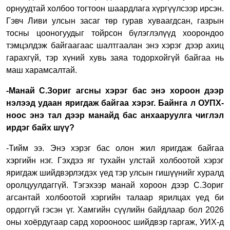
орнуудтай холбоо тогтоон шаардлага хүргүүлсээр ирсэн.
Гэвч Ливи улсын засаг төр гурав хуваагдсан, газрын
тосны цооногуудыг тойрсон бүлэглэлүүд хоорондоо
тэмцэлдэж байгаагаас шалтгаалан энэ хэрэг дээр ахиц
гарахгүй, тэр хүний хувь заяа тодорхойгүй байгаа нь
маш харамсалтай.
-Манай С.Зориг агсны хэрэг бас энэ хороон дээр
нэлээд удаан яригдаж байгаа хэрэг. Байнга л ОУПХ-
ноос энэ тал дээр манайд бас анхааруулга чиглэл
ирдэг байх шүү?
-Тийм ээ. Энэ хэрэг бас олон жил яригдаж байгаа
хэргийн нэг. Гэхдээ яг тухайн улстай холбоотой хэрэг
яригдаж шийдвэрлэгдэх үед тэр улсын гишүүнийг хуралд
оролцуулдаггүй. Тэгэхээр манай хороон дээр С.Зориг
агсантай холбоотой хэргийн талаар ярилцах үед би
ордоггүй гэсэн үг. Хамгийн сүүлийн байдлаар бол 2026
оны хоёрдугаар сард хорооноос шийдвэр гаргаж, УИХ-д