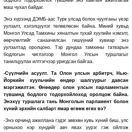
бодлого тодорхойлох түвшний энэ хамтын ажиллагаа
маш чухал байдаг.
Энэ хүрээнд ДЭМБ-аас Турк улсад болох чуулганы үеэр
уулзалт, хэлэлцүүлэг төлөвлөсөн байна. Миний хувьд
Монгол Улсад Тамхины хяналтын тухай хуулийн нэмэлт,
өөрчлөлтийг санаачилсан гишүүний хувиар энэ
уулзалтад оролцоно. Тэр дундаа тамхины татварын
бодлогын чиглэлээр Монгол Улсын туршлагыг
танилцуулах илтгэгчээр уригдсан байгаа.
-Сүүлчийн асуулт. Та Олон улсын арбитрч, Нью-
Йоркийн хуульчийн өндөр шалгуурыг давсан
мэргэжилтэн. Өнөөдөр олон улсын парламентын
түвшинд бодлого тодорхойлоход оролцож байна.
Энэхүү туршлага тань Монголын парламент болон
хүний эрхийн салбарт ямар өгөөж өгөх вэ?
-Энэ орчинд ажиллана гэдэг зөвхөн хувь хүний биш, улс
орныхоо нэр хүндийг авч явах үүрэг гэж ойлгож