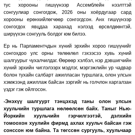
тус хорооны гишүүнээр Ассемблейн нээлттэй
сонгуулиар сонгогдож, 2026 оны хоёрдугаар сард
хорооны ерөнхийлөгчөөр сонгогдсон. Анх гишүүнээр
сонгогдох явцдаа харахад нэлээд өрсөлдөөнтэй,
ширүүхэн сонгууль болдог юм билээ.
Ер нь Парламентчдын хүний эрхийн хороо гишүүнийг
сонгохдоо улс орны төлөөлөл гэхээсээ хувь хүний
шалгуурыг чухалчилдаг. Өөрөөр хэлбэл, нэр дэвшигчийн
хүний эрхийн чиглэлээрх мэдлэг, мэргэжлийн ур чадвар
болон тухайн салбарт ажилласан туршлага, олон улсын
хэмжээнд ажиллаж байсан зэргийг нь голчлон харгалзан
үздэг гэж ойлгосон.
-Энэхүү шалгуурт тэнцэхэд таны олон улсын
хуульчийн туршлага нөлөөлсөн байх. Таныг Нью-
Йоркийн хуульчийн гэрчилгээтэй, дэлхийн
томоохон хуулийн фирмд ахлах хуульч байсан гэж
сонссон юм байна. Та төгссөн сургууль, хуульчаар