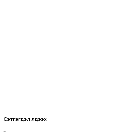
Сэтгэгдэл үлдээх