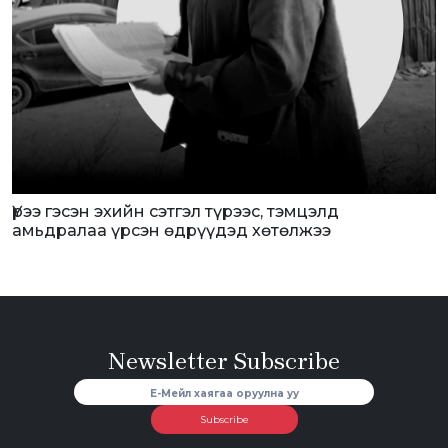
Үрээ гэсэн эхийн сэтгэл түрээс, тэмцэлд
амьдралаа үрсэн өдрүүдэд хөтөлжээ
Newsletter Subscribe
Subscribe