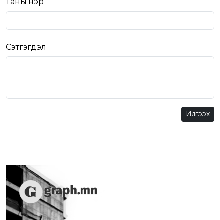
Таны нэр
Сэтгэгдэл
Илгээх